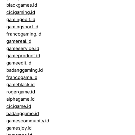
blackgames.id
cicigaming.id
gamingedit.id
gamingshort.id
francogaming.id
gamereal.id
gameservice.id
gameproduct.id
gameedit.id
badanggaming.id
francogame.id
gameblack.id
rogergame.id
alphagame.id
cicigame.id
badanggame.id
gamescommunity.id
gamesjoy.id