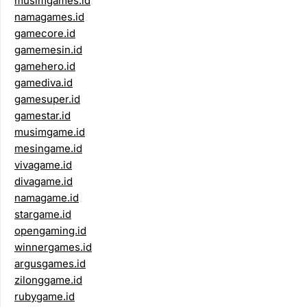
musimgames.id
namagames.id
gamecore.id
gamemesin.id
gamehero.id
gamediva.id
gamesuper.id
gamestar.id
musimgame.id
mesingame.id
vivagame.id
divagame.id
namagame.id
stargame.id
opengaming.id
winnergames.id
argusgames.id
zilonggame.id
rubygame.id