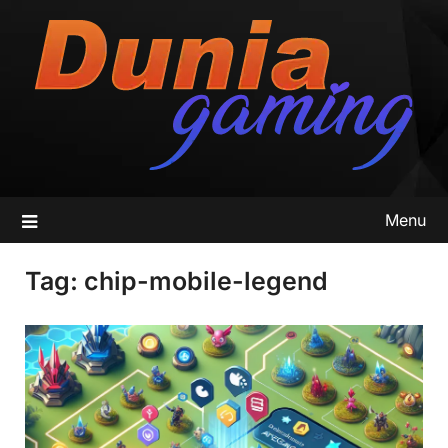
Skip
to
content
Menu
Tag:
chip-mobile-legend