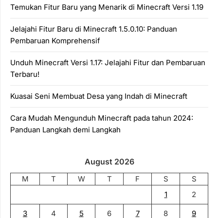
Temukan Fitur Baru yang Menarik di Minecraft Versi 1.19
Jelajahi Fitur Baru di Minecraft 1.5.0.10: Panduan
Pembaruan Komprehensif
Unduh Minecraft Versi 1.17: Jelajahi Fitur dan Pembaruan
Terbaru!
Kuasai Seni Membuat Desa yang Indah di Minecraft
Cara Mudah Mengunduh Minecraft pada tahun 2024:
Panduan Langkah demi Langkah
August 2026
M
T
W
T
F
S
S
1
2
3
4
5
6
7
8
9