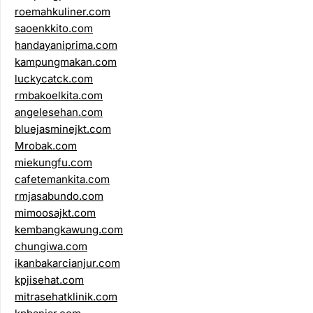
roemahkuliner.com
saoenkkito.com
handayaniprima.com
kampungmakan.com
luckycatck.com
rmbakoelkita.com
angelesehan.com
bluejasminejkt.com
Mrobak.com
miekungfu.com
cafetemankita.com
rmjasabundo.com
mimoosajkt.com
kembangkawung.com
chungiwa.com
ikanbakarcianjur.com
kpjisehat.com
mitrasehatklinik.com