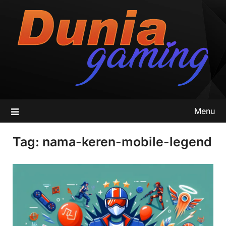
Skip
to
content
Menu
Tag:
nama-keren-mobile-legend