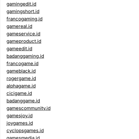
gamingedit.id
gamingshort.id
francogaming.id
gamereal.id
gameservice.id
gameproduct.id
gameedit.id
badanggaming.id
francogame.id
gameblack.id
rogergame.id
alphagame.id
cicigame.id
badanggame.id
gamescommunity.id
gamesjoy.id
joygames.id
cyclopsgames.id
gamesmedia.id