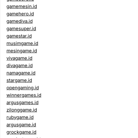
gamemesin.id
gamehero.id
gamediva.id
gamesuper.id
gamestar.id
musimgame.id
mesingame.id
vivagame.id
divagame.id
namagame.id
stargame.id
opengaming.id
winnergames.id
argusgames.id
zilonggame.id
rubygame.id
argusgame.id
grockgame.id