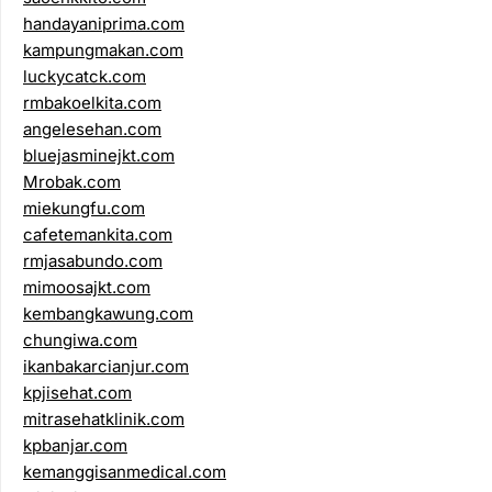
handayaniprima.com
kampungmakan.com
luckycatck.com
rmbakoelkita.com
angelesehan.com
bluejasminejkt.com
Mrobak.com
miekungfu.com
cafetemankita.com
rmjasabundo.com
mimoosajkt.com
kembangkawung.com
chungiwa.com
ikanbakarcianjur.com
kpjisehat.com
mitrasehatklinik.com
kpbanjar.com
kemanggisanmedical.com