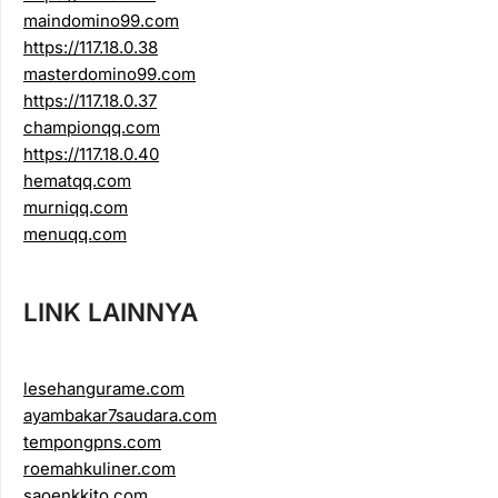
maindomino99.com
https://117.18.0.38
masterdomino99.com
https://117.18.0.37
championqq.com
https://117.18.0.40
hematqq.com
murniqq.com
menuqq.com
LINK LAINNYA
lesehangurame.com
ayambakar7saudara.com
tempongpns.com
roemahkuliner.com
saoenkkito.com