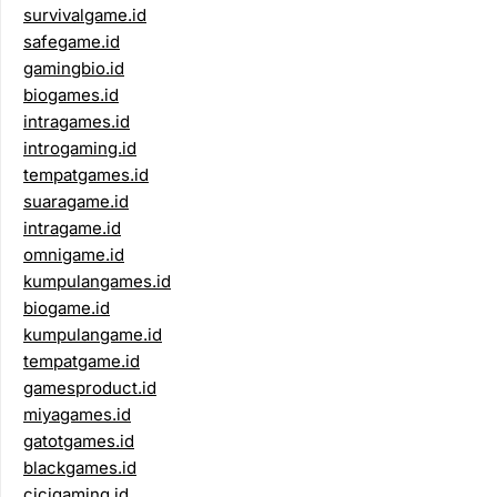
survivalgame.id
safegame.id
gamingbio.id
biogames.id
intragames.id
introgaming.id
tempatgames.id
suaragame.id
intragame.id
omnigame.id
kumpulangames.id
biogame.id
kumpulangame.id
tempatgame.id
gamesproduct.id
miyagames.id
gatotgames.id
blackgames.id
cicigaming.id