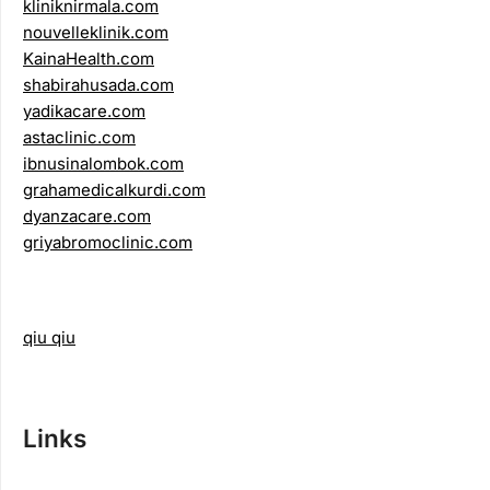
kliniknirmala.com
nouvelleklinik.com
KainaHealth.com
shabirahusada.com
yadikacare.com
astaclinic.com
ibnusinalombok.com
grahamedicalkurdi.com
dyanzacare.com
griyabromoclinic.com
qiu qiu
Links