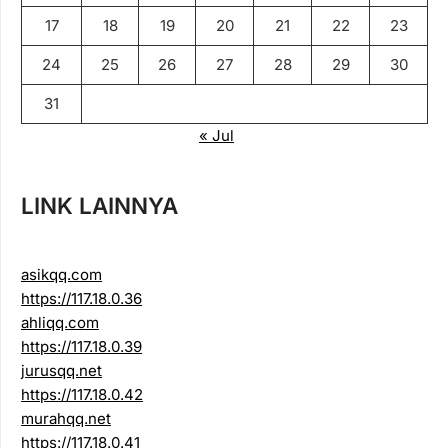
17
18
19
20
21
22
23
24
25
26
27
28
29
30
31
« Jul
LINK LAINNYA
asikqq.com
https://117.18.0.36
ahliqq.com
https://117.18.0.39
jurusqq.net
https://117.18.0.42
murahqq.net
https://117.18.0.41