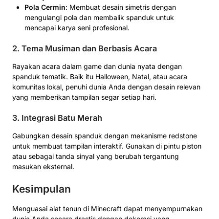
Pola Cermin
: Membuat desain simetris dengan
mengulangi pola dan membalik spanduk untuk
mencapai karya seni profesional.
2.
Tema Musiman dan Berbasis Acara
Rayakan acara dalam game dan dunia nyata dengan
spanduk tematik. Baik itu Halloween, Natal, atau acara
komunitas lokal, penuhi dunia Anda dengan desain relevan
yang memberikan tampilan segar setiap hari.
3.
Integrasi Batu Merah
Gabungkan desain spanduk dengan mekanisme redstone
untuk membuat tampilan interaktif. Gunakan di pintu piston
atau sebagai tanda sinyal yang berubah tergantung
masukan eksternal.
Kesimpulan
Menguasai alat tenun di Minecraft dapat menyempurnakan
dunia Anda secara drastis dengan dekorasi yang