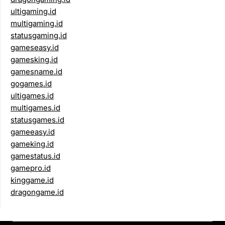
ultigaming.id
multigaming.id
statusgaming.id
gameseasy.id
gamesking.id
gamesname.id
gogames.id
ultigames.id
multigames.id
statusgames.id
gameeasy.id
gameking.id
gamestatus.id
gamepro.id
kinggame.id
dragongame.id