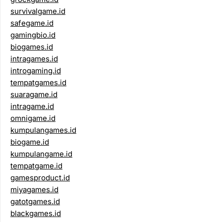
survivalgame.id
safegame.id
gamingbio.id
biogames.id
intragames.id
introgaming.id
tempatgames.id
suaragame.id
intragame.id
omnigame.id
kumpulangames.id
biogame.id
kumpulangame.id
tempatgame.id
gamesproduct.id
miyagames.id
gatotgames.id
blackgames.id