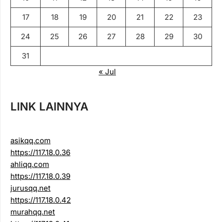
17
18
19
20
21
22
23
24
25
26
27
28
29
30
31
« Jul
LINK LAINNYA
asikqq.com
https://117.18.0.36
ahliqq.com
https://117.18.0.39
jurusqq.net
https://117.18.0.42
murahqq.net