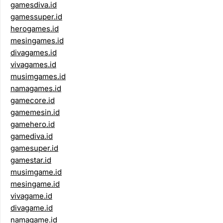
gamesdiva.id
gamessuper.id
herogames.id
mesingames.id
divagames.id
vivagames.id
musimgames.id
namagames.id
gamecore.id
gamemesin.id
gamehero.id
gamediva.id
gamesuper.id
gamestar.id
musimgame.id
mesingame.id
vivagame.id
divagame.id
namagame.id