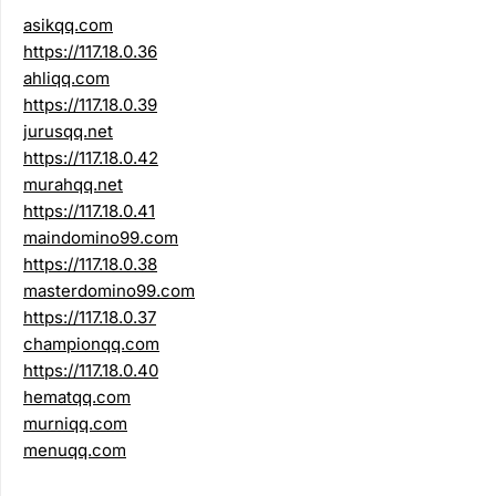
asikqq.com
https://117.18.0.36
ahliqq.com
https://117.18.0.39
jurusqq.net
https://117.18.0.42
murahqq.net
https://117.18.0.41
maindomino99.com
https://117.18.0.38
masterdomino99.com
https://117.18.0.37
championqq.com
https://117.18.0.40
hematqq.com
murniqq.com
menuqq.com