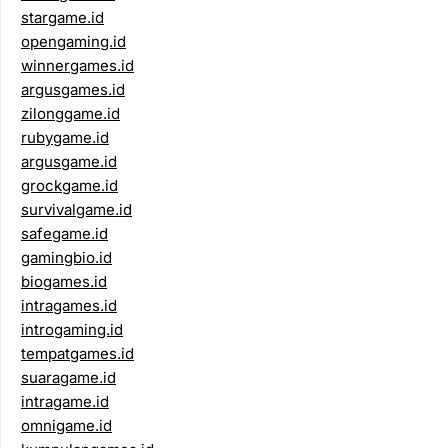
stargame.id
opengaming.id
winnergames.id
argusgames.id
zilonggame.id
rubygame.id
argusgame.id
grockgame.id
survivalgame.id
safegame.id
gamingbio.id
biogames.id
intragames.id
introgaming.id
tempatgames.id
suaragame.id
intragame.id
omnigame.id