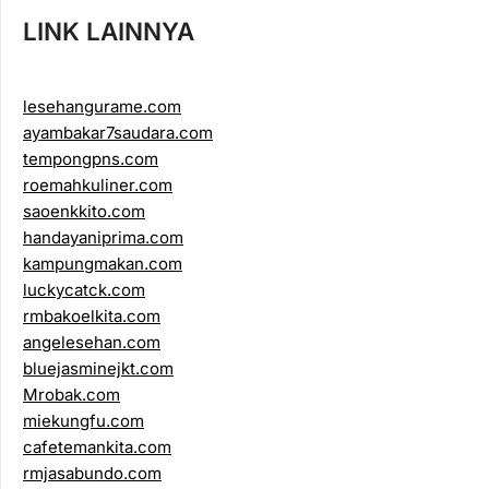
LINK LAINNYA
lesehangurame.com
ayambakar7saudara.com
tempongpns.com
roemahkuliner.com
saoenkkito.com
handayaniprima.com
kampungmakan.com
luckycatck.com
rmbakoelkita.com
angelesehan.com
bluejasminejkt.com
Mrobak.com
miekungfu.com
cafetemankita.com
rmjasabundo.com