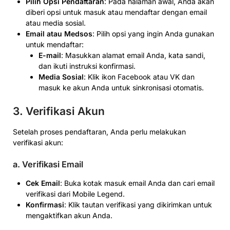
Pilih Opsi Pendaftaran
: Pada halaman awal, Anda akan
diberi opsi untuk masuk atau mendaftar dengan email
atau media sosial.
Email atau Medsos
: Pilih opsi yang ingin Anda gunakan
untuk mendaftar:
E-mail
: Masukkan alamat email Anda, kata sandi,
dan ikuti instruksi konfirmasi.
Media Sosial
: Klik ikon Facebook atau VK dan
masuk ke akun Anda untuk sinkronisasi otomatis.
3. Verifikasi Akun
Setelah proses pendaftaran, Anda perlu melakukan
verifikasi akun:
a. Verifikasi Email
Cek Email
: Buka kotak masuk email Anda dan cari email
verifikasi dari Mobile Legend.
Konfirmasi
: Klik tautan verifikasi yang dikirimkan untuk
mengaktifkan akun Anda.