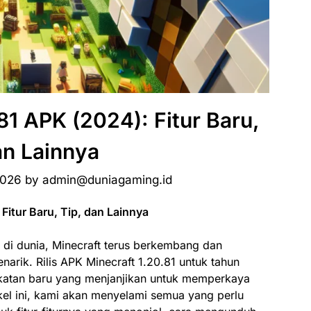
81 APK (2024): Fitur Baru,
an Lainnya
2026
by
admin@duniagaming.id
Fitur Baru, Tip, dan Lainnya
 di dunia, Minecraft terus berkembang dan
ik. Rilis APK Minecraft 1.20.81 untuk tahun
katan baru yang menjanjikan untuk memperkaya
el ini, kami akan menyelami semua yang perlu