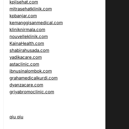
kpjisehat.com
mitrasehatklinik.com
kpbanjar.com
kemanggisanmedical.com
kliniknirmala.com
nouvelleklinik.com
KainaHealth.com
shabirahusada.com
yadikacare.com
astaclinic.com
ibnusinalombok.com
grahamedicalkurdi.com
dyanzacare.com
griyabromoclinic.com
qiu qiu