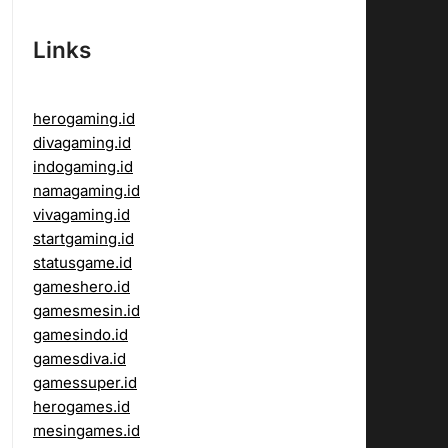
Links
herogaming.id
divagaming.id
indogaming.id
namagaming.id
vivagaming.id
startgaming.id
statusgame.id
gameshero.id
gamesmesin.id
gamesindo.id
gamesdiva.id
gamessuper.id
herogames.id
mesingames.id