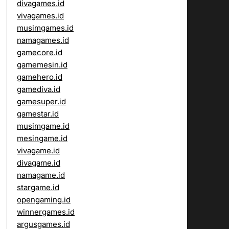
divagames.id
vivagames.id
musimgames.id
namagames.id
gamecore.id
gamemesin.id
gamehero.id
gamediva.id
gamesuper.id
gamestar.id
musimgame.id
mesingame.id
vivagame.id
divagame.id
namagame.id
stargame.id
opengaming.id
winnergames.id
argusgames.id