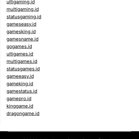
ultigaming.id
multigaming.id
statusgaming.id
gameseasy.id
gamesking.id
gamesname.id
gogames.id
ultigames.id
multigames.id
statusgames.id
gameeasy.id
gameking.id
gamestatus.id
gamepro.id
kinggame.id
dragongame.id