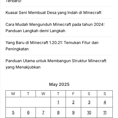
Terbaru!
Kuasai Seni Membuat Desa yang Indah di Minecraft
Cara Mudah Mengunduh Minecraft pada tahun 2024:
Panduan Langkah demi Langkah
Yang Baru di Minecraft 1.20.21: Temukan Fitur dan
Peningkatan
Panduan Utama untuk Membangun Struktur Minecraft
yang Menakjubkan
May 2025
M
T
W
T
F
S
S
1
2
3
4
5
6
7
8
9
10
11