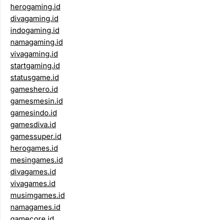
herogaming.id
divagaming.id
indogaming.id
namagaming.id
vivagaming.id
startgaming.id
statusgame.id
gameshero.id
gamesmesin.id
gamesindo.id
gamesdiva.id
gamessuper.id
herogames.id
mesingames.id
divagames.id
vivagames.id
musimgames.id
namagames.id
gamecore.id