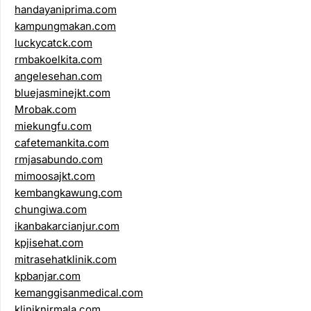
handayaniprima.com
kampungmakan.com
luckycatck.com
rmbakoelkita.com
angelesehan.com
bluejasminejkt.com
Mrobak.com
miekungfu.com
cafetemankita.com
rmjasabundo.com
mimoosajkt.com
kembangkawung.com
chungiwa.com
ikanbakarcianjur.com
kpjisehat.com
mitrasehatklinik.com
kpbanjar.com
kemanggisanmedical.com
kliniknirmala.com