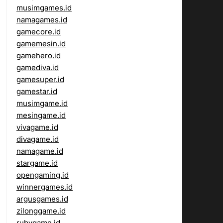
musimgames.id
namagames.id
gamecore.id
gamemesin.id
gamehero.id
gamediva.id
gamesuper.id
gamestar.id
musimgame.id
mesingame.id
vivagame.id
divagame.id
namagame.id
stargame.id
opengaming.id
winnergames.id
argusgames.id
zilonggame.id
rubygame.id