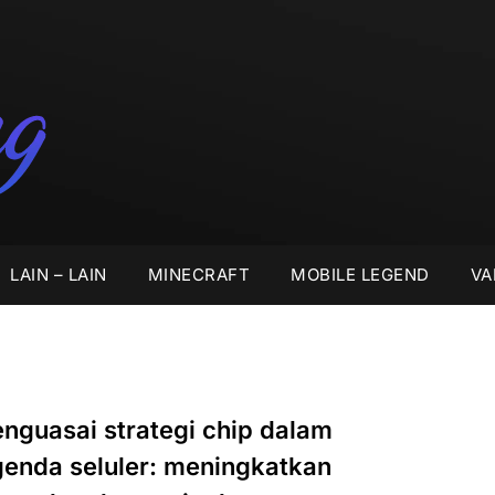
LAIN – LAIN
MINECRAFT
MOBILE LEGEND
VA
nguasai strategi chip dalam
genda seluler: meningkatkan