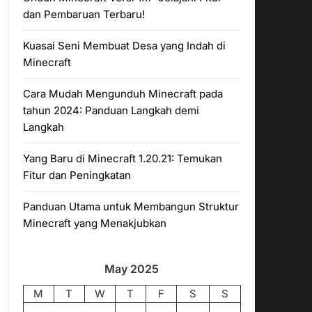
dan Pembaruan Terbaru!
Kuasai Seni Membuat Desa yang Indah di
Minecraft
Cara Mudah Mengunduh Minecraft pada
tahun 2024: Panduan Langkah demi
Langkah
Yang Baru di Minecraft 1.20.21: Temukan
Fitur dan Peningkatan
Panduan Utama untuk Membangun Struktur
Minecraft yang Menakjubkan
May 2025
M
T
W
T
F
S
S